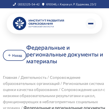
(8332)25-54-42
610046, г. Киров ул. Р. Ердякова, 23/2
Федеральные и
региональные документы и
Назад
материалы
/
/
Главная
Деятельность
Сопровождение
/
образовательных организаций
Региональная система
/
оценки качества образования
Сопровождение школ с
низкими образовательными результатами и школ,
функционирующих в неблагоприятных социальных
/
Федеральные и региональные документы
условиях