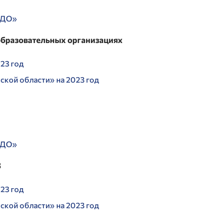
 ДО»
образовательных организациях
23 год
кой области» на 2023 год
 ДО»
З
23 год
кой области» на 2023 год