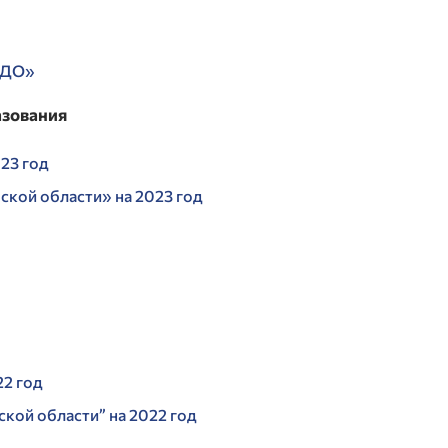
 ДО»
азования
23 год
кой области» на 2023 год
22 год
кой области” на 2022 год