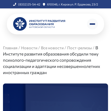
(8332)25-54-42
610046, г. Киров ул. Р. Ердякова, 23/2
/
/
/
/
В
Главная
Новости
Все новости
Пост-релизы
Институте развития образования обсудили тему
психолого-педагогического сопровождения
социализации и адаптации несовершеннолетних
иностранных граждан