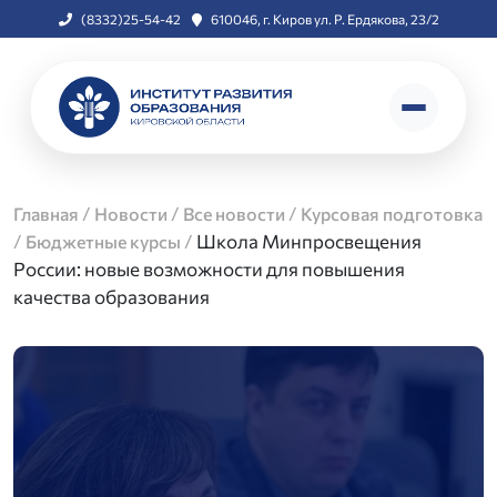
(8332)25-54-42
610046, г. Киров ул. Р. Ердякова, 23/2
/
/
/
Главная
Новости
Все новости
Курсовая подготовка
/
/
Школа Минпросвещения
Бюджетные курсы
России: новые возможности для повышения
качества образования