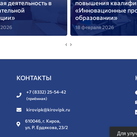
ая деятельность в
повышения квалифи
ательной
«Инновационные про
ации»
образовании»
 2026
18 февраля 2026
‹
›
КОНТАКТЫ
+7 (8332) 25-54-42
(приёмная)
kirovipk@kirovipk.ru
610046, г. Киров,
ул. Р. Ердякова, 23/2
Для улу