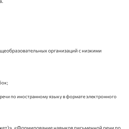
в.
общеобразовательных организаций с низкими
бок;
речи по иностранному языку в формате электронного
джет)», «Формирование навыков письменной речи по