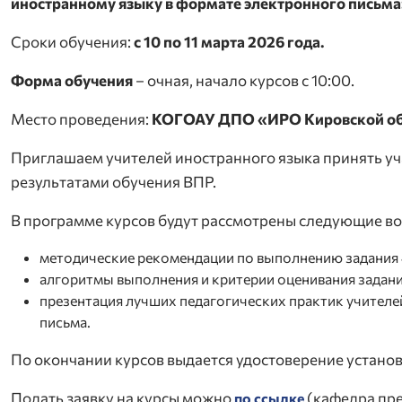
иностранному языку в формате электронного письма
Сроки обучения:
с 10 по 11 марта 2026 года.
Форма обучения
– очная, начало курсов с 10:00.
Место проведения:
КОГОАУ ДПО «ИРО Кировской област
Приглашаем учителей иностранного языка принять уча
результатами обучения ВПР.
В программе курсов будут рассмотрены следующие в
методические рекомендации по выполнению задания 4
алгоритмы выполнения и критерии оценивания задани
презентация лучших педагогических практик учител
письма.
По окончании курсов выдается удостоверение устано
Подать заявку на курсы можно
(кафедра пре
по ссылке