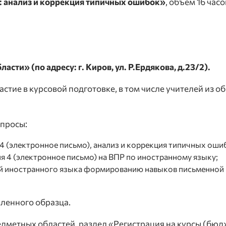
: анализ и коррекция типичных ошибок»
, объем 16 часо
и» (по адресу: г. Киров, ул. Р.Ердякова, д.23/2).
стие в курсовой подготовке, в том числе учителей из 
опросы:
 (электронное письмо), анализ и коррекция типичных оши
я 4 (электронное письмо) на ВПР по иностранному языку;
ей иностранного языка формированию навыков письменной 
вленного образца.
дметных областей, раздел «Регистрация на курсы (бю