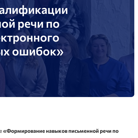
валификации
ой речи по
ектронного
ных ошибок»
ме
«Формирование навыков письменной речи по