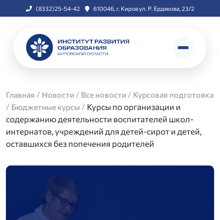
(8332)25-54-42
610046, г. Киров ул. Р. Ердякова, 23/2
/
/
/
Главная
Новости
Все новости
Курсовая подготовка
/
/
Курсы по организации и
Бюджетные курсы
содержанию деятельности воспитателей школ-
интернатов, учреждений для детей-сирот и детей,
оставшихся без попечения родителей