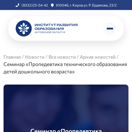
(8332)25-54-42
610046, г. Киров ул. Р. Ердякова, 23/2
/
/
/
/
Главная
Новости
Все новости
Архив новостей
Семинар «Пропедевтика технического образования
детей дошкольного возраста»
Семинар «Пропедевтика