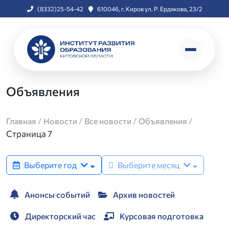
(8332)25-54-42
610046, г. Киров ул. Р. Ердякова, 23/2
Объявления
/
/
/
/
Главная
Новости
Все новости
Объявления
Страница 7
Выберите год
Выберите месяц
Анонсы событий
Архив новостей
Директорский час
Курсовая подготовка