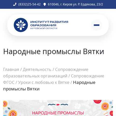
(8332)25-54-42
610046, г. Киров ул. Р. Ердякова, 23/2
Народные промыслы Вятки
/
/
Главная
Деятельность
Сопровождение
/
образовательных организаций
Сопровождение
/
/
Народные
ФГОС
Уроки с любовью к Вятке
промыслы Вятки