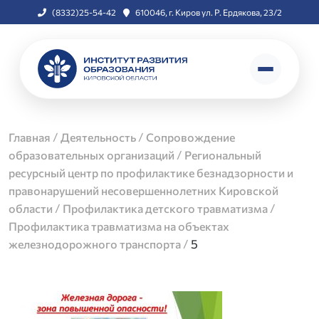
(8332)25-54-42
610046, г. Киров ул. Р. Ердякова, 23/2
/
/
Главная
Деятельность
Сопровождение
/
образовательных организаций
Региональный
ресурсный центр по профилактике безнадзорности и
правонарушений несовершеннолетних Кировской
/
/
области
Профилактика детского травматизма
Профилактика травматизма на объектах
/
5
железнодорожного транспорта