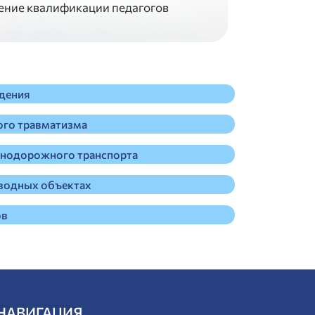
ние квалификации педагогов
дения
го травматизма
знодорожного транспорта
 водных объектах
ов
НАВИГАЦИЯ