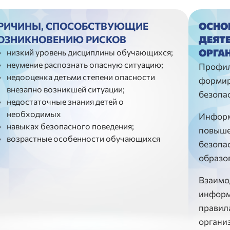
РИЧИНЫ, СПОСОБСТВУЮЩИЕ
ОСНО
ОЗНИКНОВЕНИЮ РИСКОВ
ДЕЯТ
ОРГА
низкий уровень дисциплины обучающихся;
неумение распознать опасную ситуацию;
Профил
недооценка детьми степени опасности
формир
внезапно возникшей ситуации;
безопа
недостаточные знания детей о
необходимых
Информ
дразделы
навыках безопасного поведения;
повыше
возрастные особенности обучающихся
безопас
образо
Взаимо
информ
правил
органи