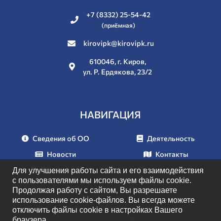
+7 (8332) 25-54-42
(приёмная)
kirovipk@kirovipk.ru
610046, г. Киров,
ул. Р. Ердякова, 23/2
НАВИГАЦИЯ
Сведения об ОО
Деятельность
Новости
Контакты
Документы
Мероприятия
Для улучшения работы сайта и его взаимодействия
с пользователями мы используем файлы cookie.
Продолжая работу с сайтом, Вы разрешаете
использование cookie-файлов. Вы всегда можете
отключить файлы cookie в настройках Вашего
браузера.
© 2026 ИРО Кировской области. Все права защищены.