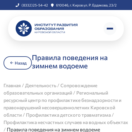
(8332)25-54-42
610046, г. Киров ул. Р. Ердякова, 23/2
Правила поведения на
Назад
зимнем водоеме
/
/
Главная
Деятельность
Сопровождение
/
образовательных организаций
Региональный
ресурсный центр по профилактике безнадзорности и
правонарушений несовершеннолетних Кировской
/
/
области
Профилактика детского травматизма
Профилактика несчастных случаев на водных объектах
/
Правила поведения на зимнем водоеме