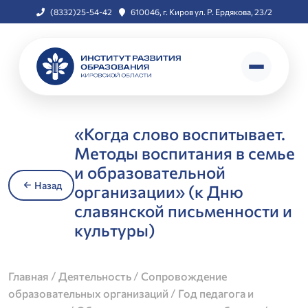
(8332)25-54-42
610046, г. Киров ул. Р. Ердякова, 23/2
«Когда слово воспитывает.
Методы воспитания в семье
и образовательной
Назад
организации» (к Дню
славянской письменности и
культуры)
/
/
Главная
Деятельность
Сопровождение
/
образовательных организаций
Год педагога и