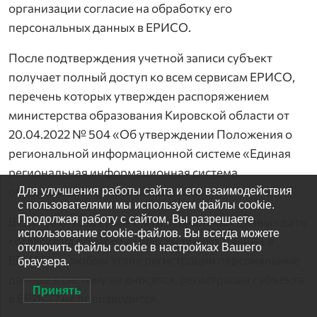
организации согласие на обработку его
персональных данных в ЕРИСО.
После подтверждения учетной записи субъект
получает полный доступ ко всем сервисам ЕРИСО,
перечень которых утвержден распоряжением
министерства образования Кировской области от
20.04.2022 № 504 «Об утверждении Положения о
региональной информационной системе «Единая
региональная информационная система
образования Кировской области».
Для улучшения работы сайта и его взаимодействия
с пользователями мы используем файлы cookie.
Продолжая работу с сайтом, Вы разрешаете
В случае отказа субъекта персональных данных дать
использование cookie-файлов. Вы всегда можете
согласие на обработку персональных данных в
отключить файлы cookie в настройках Вашего
ЕРИСО на любом этапе регистрации персональные
браузера.
данные в систему не вносятся, регистрация субъекта
Принять
в ЕРИСО не производится.