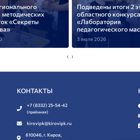
гионального
Подведены итоги 2 э
а методических
областного конкурс
ток «Секреты
«Лаборатория
тва»
педагогического мас
6
3 июля 2026
‹
›
КОНТАКТЫ
+7 (8332) 25-54-42
(приёмная)
kirovipk@kirovipk.ru
610046, г. Киров,