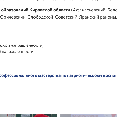
х образований Кировской области
(Афанасьевский, Бел
Оричевский, Слободской, Советский, Яранский районы, 
еской направленности;
й направленности
 профессионального мастерства по патриотическому восп