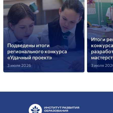
Итоги регионального
Подведен
конкурса методических
областно
разработок «Секреты
«Лабора
мастерства»
педагоги
3 июля 2026
3 июля 202