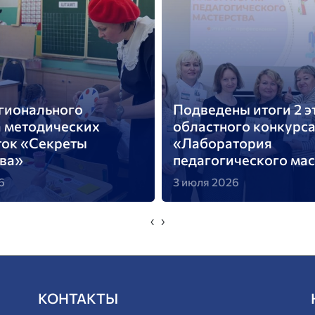
ы итоги 2 этапа
Подведены итоги
го конкурса
Всероссийской пред
тория
методической олим
ческого мастерства»
2026!
6
2 июля 2026
‹
›
КОНТАКТЫ