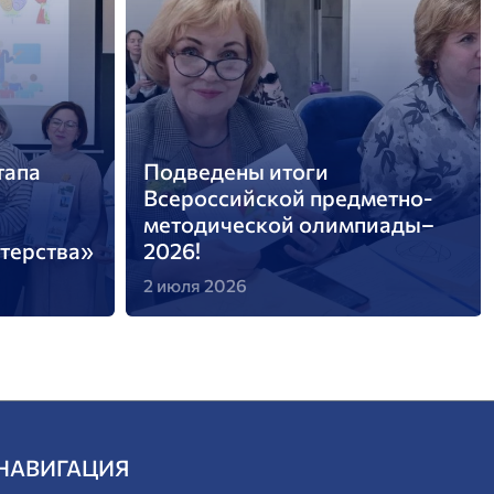
Подведены итоги областного
метно-
фестиваля педагогических
пиады–
талантов «Талантливый
педагог – талантливые дети»
1 июля 2026
НАВИГАЦИЯ