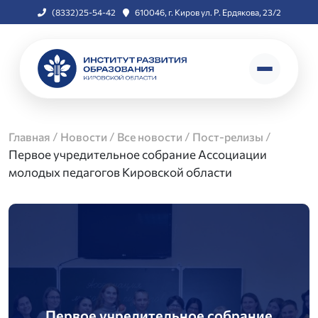
(8332)25-54-42
610046, г. Киров ул. Р. Ердякова, 23/2
/
/
/
/
Главная
Новости
Все новости
Пост-релизы
Первое учредительное собрание Ассоциации
молодых педагогов Кировской области
Первое учредительное собрание