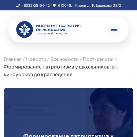
(8332)25-54-42
610046, г. Киров ул. Р. Ердякова, 23/2
/
/
/
/
Главная
Новости
Все новости
Пост-релизы
Формирование патриотизма у школьников: от
киноуроков до краеведения
Формирование патриотизма у