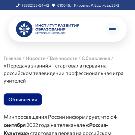
(8332)25-54-42
610046, г. Киров ул. Р. Ердякова, 23/2
/
/
/
/
Главная
Новости
Все новости
Объявления
«Передача знаний» - стартовала первая на
российском телевидении профессиональная игра
учителей
Объявления
Минпросвещения России информирует, что с
4
сентября
2022 года на телеканале
«Россия-
Культура»
стартовала первая на российском