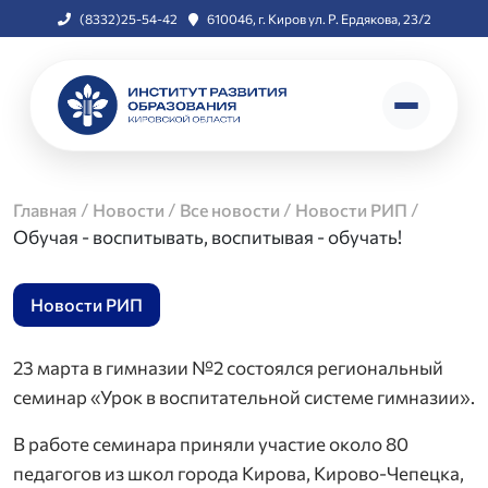
(8332)25-54-42
610046, г. Киров ул. Р. Ердякова, 23/2
/
/
/
/
Главная
Новости
Все новости
Новости РИП
Обучая - воспитывать, воспитывая - обучать!
Новости РИП
23 марта в гимназии №2 состоялся региональный
семинар «Урок в воспитательной системе гимназии».
В работе семинара приняли участие около 80
педагогов из школ города Кирова, Кирово-Чепецка,