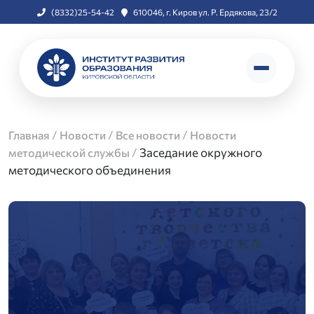
(8332)25-54-42
610046, г. Киров ул. Р. Ердякова, 23/2
/
/
/
Главная
Новости
Все новости
Новости
/
Заседание окружного
методической службы
методического объединения