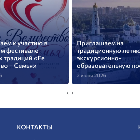
ем к участию в
Приглашаем на
ом фестивале
традиционную летн
х традиций «Ее
экскурсионно-
во – Семья»
образовательную по
6
2 июня 2026
‹
›
КОНТАКТЫ