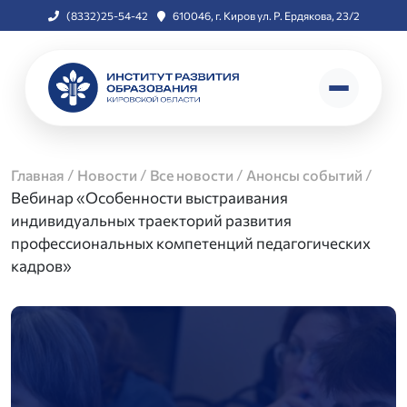
(8332)25-54-42
610046, г. Киров ул. Р. Ердякова, 23/2
/
/
/
/
Главная
Новости
Все новости
Анонсы событий
Вебинар «Особенности выстраивания
индивидуальных траекторий развития
профессиональных компетенций педагогических
кадров»