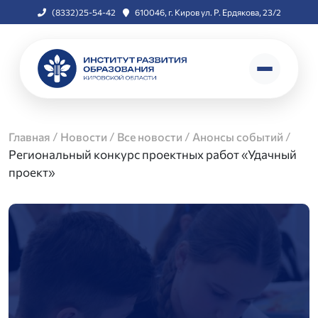
(8332)25-54-42
610046, г. Киров ул. Р. Ердякова, 23/2
/
/
/
/
Главная
Новости
Все новости
Анонсы событий
Региональный конкурс проектных работ «Удачный
проект»