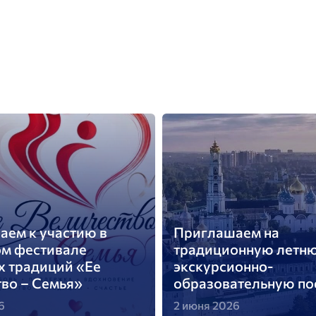
ем к участию в
Приглашаем на
ом фестивале
традиционную летн
х традиций «Ее
экскурсионно-
во – Семья»
образовательную по
6
2 июня 2026