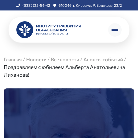
(8332)25-54-42
610046, г. Киров ул. Р. Ердякова, 23/2
/
/
/
/
Главная
Новости
Все новости
Анонсы событий
Поздравляем с юбилеем Альберта Анатольевича
Лиханова!