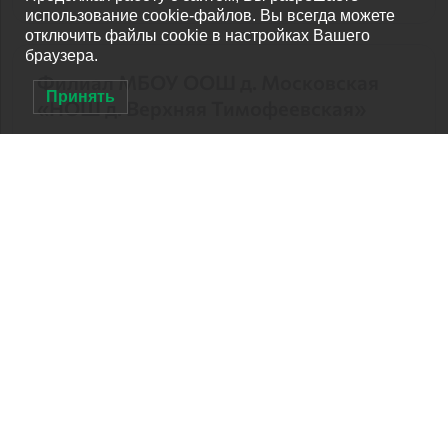
использование cookie-файлов. Вы всегда можете
отключить файлы cookie в настройках Вашего
браузера.
Филиал МБОУ ООШ д. Московская
Принять
«НОШ д. Верхняя Тимофеевская»
КОД ОО
520021
АТЕ
Афанасьевский муниципальный округ
ТИП
Общеобразовательная организация
ИНН
4302002386
Сайт
MAX