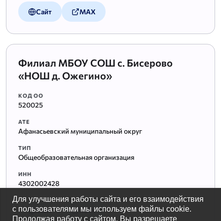
Сайт
MAX
Филиал МБОУ СОШ с. Бисерово
«НОШ д. Ожегино»
КОД ОО
520025
АТЕ
Афанасьевский муниципальный округ
ТИП
Общеобразовательная организация
ИНН
4302002428
Для улучшения работы сайта и его взаимодействия
с пользователями мы используем файлы cookie.
Сайт
MAX
Продолжая работу с сайтом, Вы разрешаете