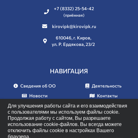
+7 (8332) 25-54-42
(приёмная)
kirovipk@kirovipk.ru
610046, г. Киров,
ул. Р. Ердякова, 23/2
НАВИГАЦИЯ
Сведения об ОО
Деятельность
Новости
Контакты
Документы
Мероприятия
Для улучшения работы сайта и его взаимодействия
с пользователями мы используем файлы cookie.
Продолжая работу с сайтом, Вы разрешаете
использование cookie-файлов. Вы всегда можете
отключить файлы cookie в настройках Вашего
браузера.
© 2026 ИРО Кировской области. Все права защищены.