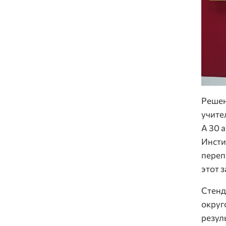
Решен
учите
А 30 
Инсти
переп
этот 
Стенд
округ
резул