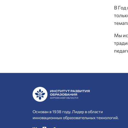
В Год
тольк
темат
Мы ис
тради
педаг
Основан в 1938 году. Лидер в области
инновационных образовательных технологий.