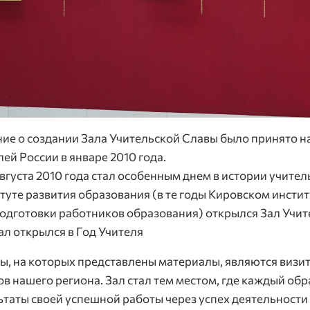
ие о создании Зала Учительской Славы было принято 
лей России в январе 2010 года.
августа 2010 года стал особенным днем в истории учитель
туте развития образования (в те годы Кировском инст
одготовки работников образования) открылся Зал Учит
зал открылся в Год Учителя
ы, на которых представлены материалы, являются визи
ов нашего региона. Зал стал тем местом, где каждый об
ьтаты своей успешной работы через успех деятельности 