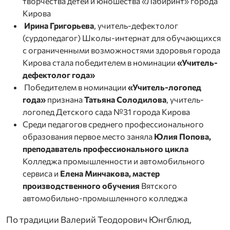
творчества детей и юношества «Лабиринт» города
Кирова
Ирина Григорьева
, учитель-дефектолог
(сурдопедагог) Школы-интернат для обучающихся
с ограниченными возможностями здоровья города
Кирова стала победителем в номинации
«Учитель-
дефектолог года»
Победителем в номинации
«Учитель-логопед
года»
признана
Татьяна Солодилова
, учитель-
логопед Детского сада №31 города Кирова
Среди педагогов среднего профессионального
образования первое место заняла
Юлия Попова,
преподаватель профессионального цикла
Колледжа промышленности и автомобильного
сервиса и
Елена Минчакова, мастер
производственного обучения
Вятского
автомобильно-промышленного колледжа
По традиции Валерий Теодорович Юнгблюд,