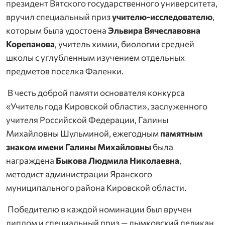
президент Вятского государственного университета,
вручил специальный приз
учителю-исследователю
,
которым была удостоена
Эльвира Вячеславовна
Корепанова
, учитель химии, биологии средней
школы с углубленным изучением отдельных
предметов поселка Фаленки.
В честь доброй памяти основателя конкурса
«Учитель года Кировской области», заслуженного
учителя Российской Федерации, Галины
Михайловны Шульминой, ежегодным
памятным
знаком имени Галины Михайловны
была
награждена
Быкова Людмила Николаевна
,
методист администрации Яранского
муниципального района Кировской области.
Победителю в каждой номинации был вручен
диплом и специальный приз — дымковский пеликан,