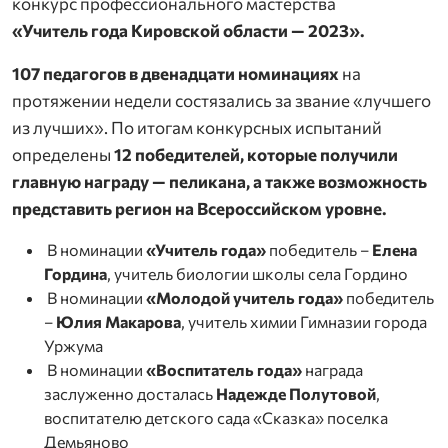
конкурс профессионального мастерства
«Учитель года Кировской области — 2023».
107 педагогов в двенадцати номинациях
на
протяжении недели состязались за звание «лучшего
из лучших». По итогам конкурсных испытаний
определены
12 победителей, которые получили
главную награду — пеликана, а также возможность
представить регион на Всероссийском уровне.
В номинации
«Учитель года»
победитель –
Елена
Гордина
, учитель биологии школы села Гордино
В номинации
«Молодой учитель года»
победитель
–
Юлия Макарова
, учитель химии Гимназии города
Уржума
В номинации
«Воспитатель года»
награда
заслуженно досталась
Надежде Полутовой
,
воспитателю детского сада «Сказка» поселка
Демьяново