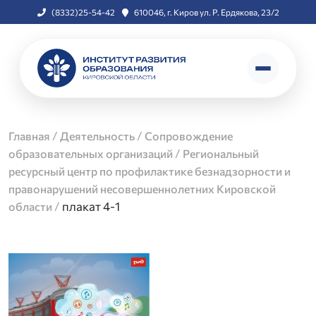
(8332)25-54-42
610046, г. Киров ул. Р. Ердякова, 23/2
/
/
Главная
Деятельность
Сопровождение
/
образовательных организаций
Региональный
ресурсный центр по профилактике безнадзорности и
правонарушений несовершеннолетних Кировской
/
плакат 4-1
области