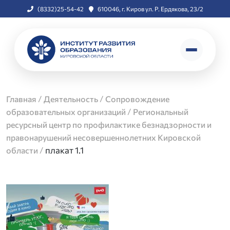
(8332)25-54-42
610046, г. Киров ул. Р. Ердякова, 23/2
/
/
Главная
Деятельность
Сопровождение
/
образовательных организаций
Региональный
ресурсный центр по профилактике безнадзорности и
правонарушений несовершеннолетних Кировской
/
плакат 1.1
области