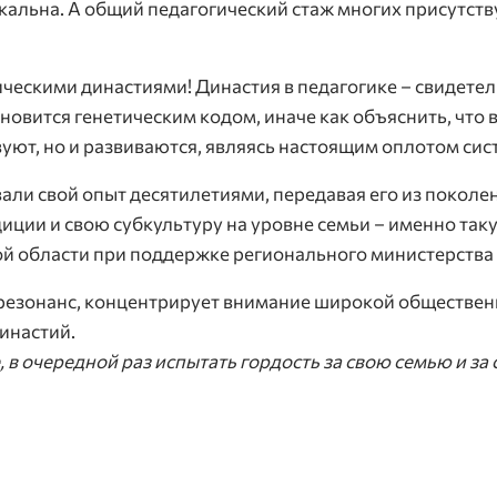
икальна. А общий педагогический стаж многих присутс
ическими династиями! Династия в педагогике – свидетел
новится генетическим кодом, иначе как объяснить, что 
уют, но и развиваются, являясь настоящим оплотом сис
али свой опыт десятилетиями, передавая его из поколе
иции и свою субкультуру на уровне семьи – именно так
ой области при поддержке регионального министерства
резонанс, концентрирует внимание широкой обществен
инастий.
 в очередной раз испытать гордость за свою семью и за