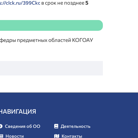
в срок не позднее
5
s://clck.ru/399Ckc
 кафедры предметных областей КОГОАУ
НАВИГАЦИЯ
Сведения об ОО
Деятельность
Новости
Контакты