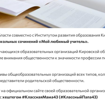
ласти совместно с Институтом развития образования К
школьных сочинений «Мой любимый учитель».
учающихся образовательных организаций Кировской обл
ие внимания общественности к значимости профессии п
ивы общеобразовательных организаций всех типов, ко
редставители родительской общественности.
на официальном сайте своей образовательной организа
с
хештегом #КласснаяМама43 (#КлассныйПапа43)