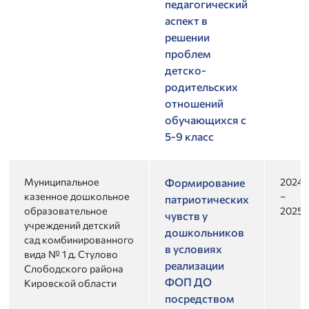
педагогический
аспект в
решении
проблем
детско-
родительских
отношений
обучающихся с
5-9 класс
Муниципальное
2024
Формирование
казенное дошкольное
–
патриотических
образовательное
2025
чувств у
учреждений детский
дошкольников
сад комбинированного
в условиях
вида № 1 д. Стулово
реализации
Слободского района
ФОП ДО
Кировской области
посредством