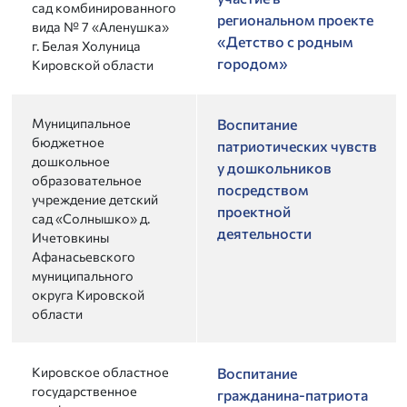
сад комбинированного
региональном проекте
вида № 7 «Аленушка»
«Детство с родным
г. Белая Холуница
городом»
Кировской области
Муниципальное
Воспитание
бюджетное
патриотических чувств
дошкольное
у дошкольников
образовательное
посредством
учреждение детский
проектной
сад «Солнышко» д.
деятельности
Ичетовкины
Афанасьевского
муниципального
округа Кировской
области
Кировское областное
Воспитание
государственное
гражданина-патриота