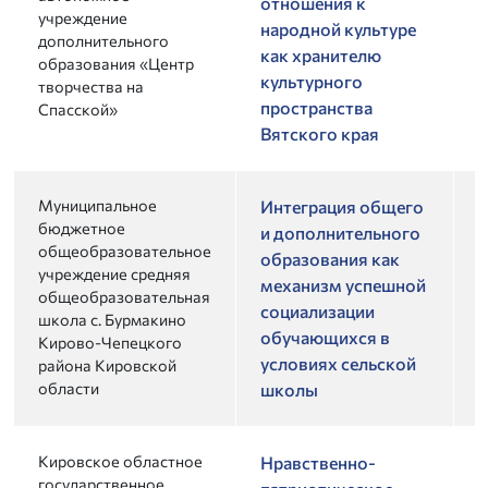
отношения к
учреждение
народной культуре
дополнительного
как хранителю
образования «Центр
культурного
творчества на
пространства
Спасской»
Вятского края
Муниципальное
2
Интеграция общего
бюджетное
и дополнительного
общеобразовательное
образования как
учреждение средняя
механизм успешной
общеобразовательная
социализации
школа с. Бурмакино
обучающихся в
Кирово-Чепецкого
условиях сельской
района Кировской
области
школы
Кировское областное
2
Нравственно-
государственное