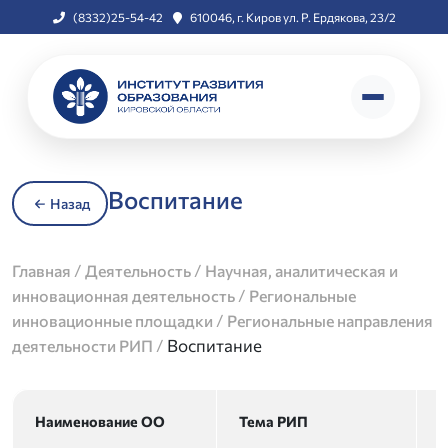
(8332)25-54-42
610046, г. Киров ул. Р. Ердякова, 23/2
Воспитание
Назад
/
/
Главная
Деятельность
Научная, аналитическая и
/
инновационная деятельность
Региональные
/
инновационные площадки
Региональные направления
/
Воспитание
деятельности РИП
Наименование ОО
Тема РИП
С
р