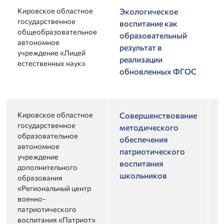
Кировское областное
2
Экологическое
государственное
воспитание как
общеобразовательное
образовательный
автономное
результат в
учреждение «Лицей
реализации
естественных наук»
обновленных ФГОС
Кировское областное
2
Совершенствование
государственное
методического
образовательное
обеспечения
автономное
патриотического
учреждение
воспитания
дополнительного
школьников
образования
«Региональный центр
военно-
патриотического
воспитания «Патриот»