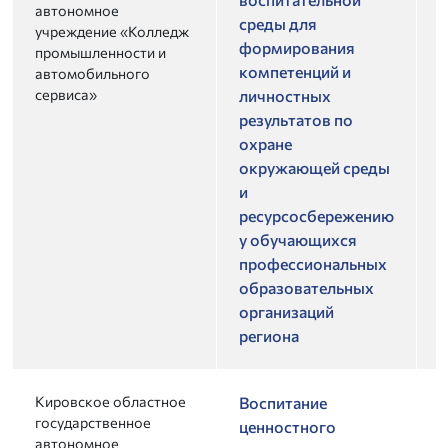
автономное
среды для
учреждение «Колледж
формирования
промышленности и
компетенций и
автомобильного
сервиса»
личностных
результатов по
охране
окружающей среды
и
ресурсосбережению
у обучающихся
профессиональных
образовательных
организаций
региона
Кировское областное
2
Воспитание
государственное
ценностного
автономное