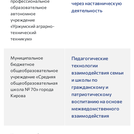
профессиональное
через наставническую
образовательное
деятельность
автономное
учреждение
«Уржумский аграрно-
технический
техникум»
Муниципальное
Педагогические
бюджетное
технологии
общеобразовательное
взаимодействия семьи
учреждение «Средняя
и школы по
общеобразовательная
гражданскому и
школа № 70» города
патриотическому
Кирова
воспитанию на основе
межведомственного
взаимодействия