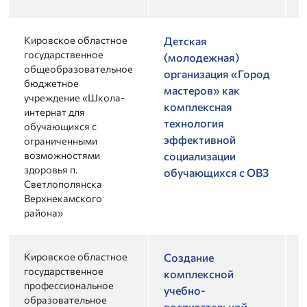
Кировское областное
2
Детская
государственное
(молодежная)
общеобразовательное
организация «Город
бюджетное
мастеров» как
учреждение «Школа-
комплексная
интернат для
технология
обучающихся с
эффективной
ограниченными
возможностями
социализации
здоровья п.
обучающихся с ОВЗ
Светлополянска
Верхнекамского
района»
Кировское областное
2
Создание
государственное
комплексной
профессиональное
учебно-
образовательное
воспитательной