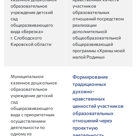
образовательное
участников
учреждение детский
образовательных
сад
отношений посредством
общеразвивающего
реализации
вида «Березка»
дополнительной
г. Слободского
общеобразовательной
Кировской области
общеразвивающей
программы «Храмы моей
малой Родины»
Муниципальное
Формирование
казенное дошкольное
традиционных
образовательное
духовно-
учреждение детский
нравственных
сад
ценностей участников
общеразвивающего
образовательных
вида с приоритетным
отношений через
осуществлением
деятельности по
проектную
одному из
деятельность