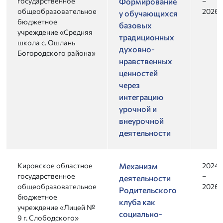
государственное
–
Формирование
общеобразовательное
2026
у обучающихся
бюджетное
базовых
учреждение «Средняя
традиционных
школа с. Ошлань
духовно-
Богородского района»
нравственных
ценностей
через
интеграцию
урочной и
внеурочной
деятельности
Кировское областное
2024
Механизм
государственное
–
деятельности
общеобразовательное
2026
Родительского
бюджетное
клуба как
учреждение «Лицей №
социально-
9 г. Слободского»