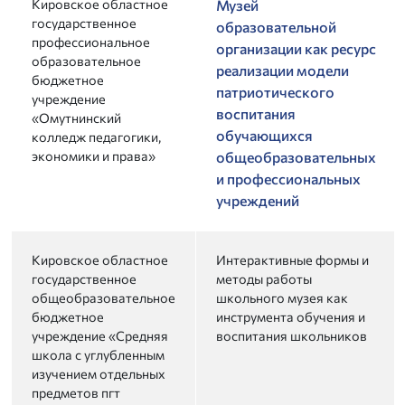
Кировское областное
Музей
государственное
образовательной
профессиональное
организации как ресурс
образовательное
реализации модели
бюджетное
патриотического
учреждение
воспитания
«Омутнинский
обучающихся
колледж педагогики,
экономики и права»
общеобразовательных
и профессиональных
учреждений
Кировское областное
Интерактивные формы и
государственное
методы работы
общеобразовательное
школьного музея как
бюджетное
инструмента обучения и
учреждение «Средняя
воспитания школьников
школа с углубленным
изучением отдельных
предметов пгт