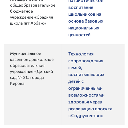
патриотическое
общеобразовательное
воспитание
бюджетное
школьников на
учреждение «Средняя
основе базовых
школа пгт Арбаж»
национальных
ценностей
Муниципальное
2
Технология
казенное дошкольное
2
сопровождения
образовательное
семей,
учреждение «Детский
воспитывающих
сад № 31» города
детей с
Кирова
ограниченными
возможностями
здоровья через
реализацию проекта
«Содружество»