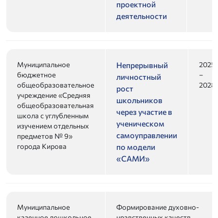
проектной
деятельности
Муниципальное
2025
Непрерывный
бюджетное
–
личностный
общеобразовательное
2028
рост
учреждение «Средняя
школьников
общеобразовательная
через участие в
школа с углубленным
ученическом
изучением отдельных
самоуправлении
предметов № 9»
города Кирова
по модели
«САМИ»
Муниципальное
Формирование духовно-
казенное дошкольное
нравственных качеств