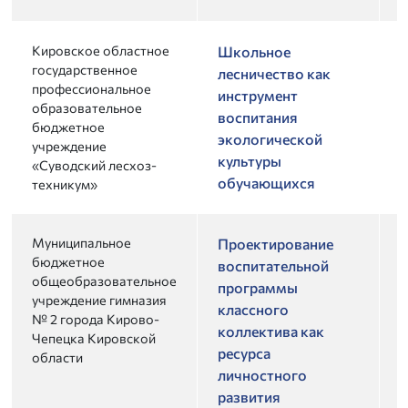
Кировское областное
2
Школьное
государственное
2
лесничество как
профессиональное
инструмент
образовательное
воспитания
бюджетное
экологической
учреждение
культуры
«Суводский лесхоз-
обучающихся
техникум»
Муниципальное
2
Проектирование
бюджетное
2
воспитательной
общеобразовательное
программы
учреждение гимназия
классного
№ 2 города Кирово-
коллектива как
Чепецка Кировской
ресурса
области
личностного
развития