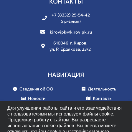
КОНТАКТЫ
+7 (8332) 25-54-42
(приёмная)
kirovipk@kirovipk.ru
610046, г. Киров,
ул. Р. Ердякова, 23/2
НАВИГАЦИЯ
Сведения об ОО
Деятельность
Новости
Контакты
Документы
Мероприятия
Для улучшения работы сайта и его взаимодействия
с пользователями мы используем файлы cookie.
Продолжая работу с сайтом, Вы разрешаете
использование cookie-файлов. Вы всегда можете
отключить файлы cookie в настройках Вашего