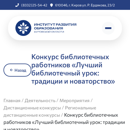
(8332)25-54-42
610046, г. Киров ул. Р. Ердякова, 23/2
Конкурс библиотечных
работников «Лучший
Назад
библиотечный урок:
традиции и новаторство»
/
/
/
Главная
Деятельность
Мероприятия
/
Дистанционные конкурсы
Региональные
/
Конкурс библиотечных
дистанционные конкурсы
работников «Лучший библиотечный урок: традиции
и новаторство»