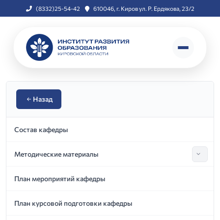
(8332)25-54-42
610046, г. Киров ул. Р. Ердякова, 23/2
Назад
Состав кафедры
Методические материалы
Показ
План мероприятий кафедры
План курсовой подготовки кафедры