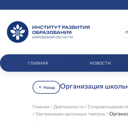
ГЛАВНАЯ
НОВОСТИ
Организация школьн
Назад
/
/
Главная
Деятельность
Сопровождение об
/
/
Организ
Организация школьных театров